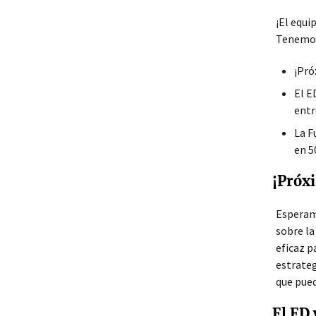
¡El equi
Tenemos
¡Pró
El E
entr
La F
en 5
¡Próxi
Esperam
sobre la
eficaz p
estrateg
que pued
El ED 