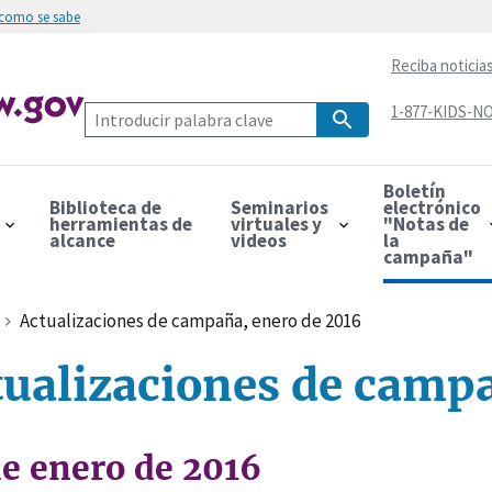
 como se sabe
Reciba noticia
1-877-KIDS-NO
Boletín
Biblioteca de
Seminarios
electrónico
herramientas de
virtuales y
"Notas de
alcance
videos
la
campaña"
Actualizaciones de campaña, enero de 2016
tualizaciones de campa
de enero de 2016