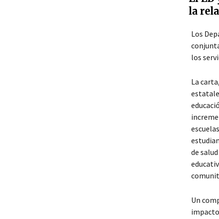
la rel
Los Depa
conjunta
los serv
La carta
estatale
educació
incremen
escuelas
estudian
de salud
educativ
comunita
Un compo
impacto 