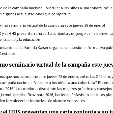
po de la campaña nacional "Vincular a los niños a una cobertura" 
 algunas actualizaciones que compartir:
ximo seminario virtual de la campaña este jueves 28 de enero!
D y el HHS presentan una carta conjunta y un juego de herramienta
e la salud y la educación
undación de la Familia Kaiser organiza una sesión informativa públ
0 estados
mo seminario virtual de la campaña este jue
os que nos acompañe este jueves 28
de enero, entre las 2:00 p.m. 
 campaña nacional "Vincular a los niños a una cobertura". El tema
ara 2016". Los oradores discutirán las mejores prácticas y consejos
ia multimedia eficaz para 2016, haciendo énfasis en distintas plat
en fortalecer las iniciativas de alcance existentes.
y el HHS presentan una carta conjunta y un 