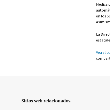
Medicaid
automáti
en los 5
Asimismo
La Direc
estatale
Vea el 
comparti
Sitios web relacionados