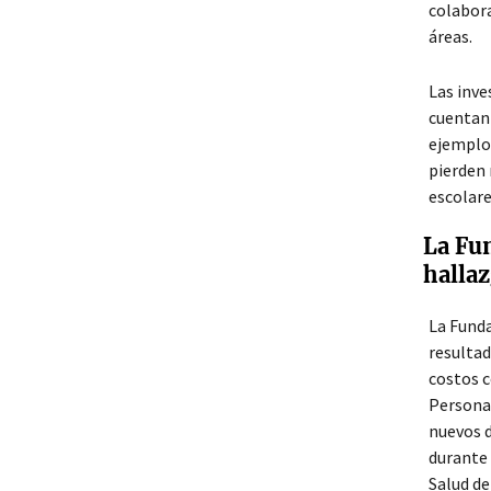
colabora
áreas.
Las inve
cuentan 
ejemplo,
pierden 
escolare
La Fun
hallaz
La Funda
resultad
costos c
Personas
nuevos d
durante 
Salud de