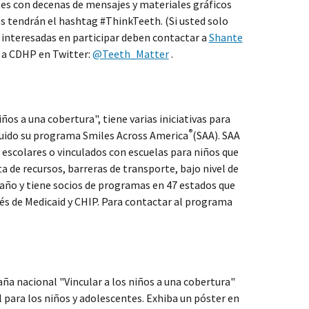
ales con decenas de mensajes y materiales gráficos
s tendrán el hashtag #ThinkTeeth. (Si usted solo
 interesadas en participar deben contactar a
Shante
ga a CDHP en Twitter:
@Teeth_Matter
.
os a una cobertura", tiene varias iniciativas para
®
cluido su programa Smiles Across America
(SAA). SAA
escolares o vinculados con escuelas para niños que
a de recursos, barreras de transporte, bajo nivel de
l año y tiene socios de programas en 47 estados que
vés de Medicaid y CHIP. Para contactar al programa
ña nacional "Vincular a los niños a una cobertura"
 para los niños y adolescentes. Exhiba un póster en