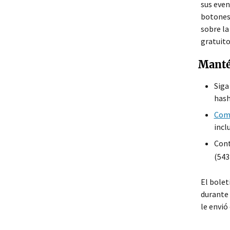
sus even
botones 
sobre la
gratuito
Manté
Siga
hash
Comp
incl
Cont
(543
El bolet
durante 
le envió