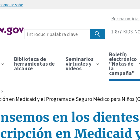
 como se sabe
Reciba noticia
1-877-KIDS-NO
Boletín
Biblioteca de
Seminarios
electrónico
herramientas de
virtuales y
"Notas de
alcance
videos
la
campaña"
ción en Medicaid y el Programa de Seguro Médico para Niños (C
ensemos en los dientes
cripción en Medicaid y