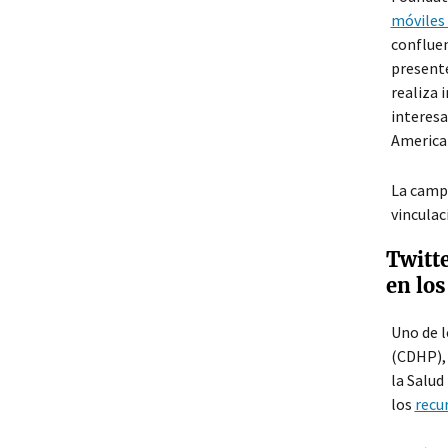
móviles 
confluen
presente
realiza 
interesa
American
La campa
vinculac
Twitt
en los
Uno de l
(CDHP), 
la Salud
los
recu