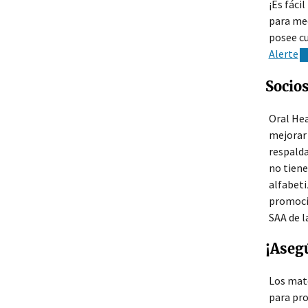
¡Es fáci
para med
posee cu
Alerte
Socio
Oral Hea
mejorar 
respalda
no tiene
alfabeti
promocio
SAA de l
¡Aseg
Los mate
para pro