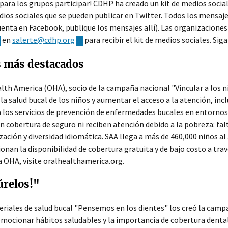
l para los grupos participar! CDHP ha creado un kit de medios soci
ios sociales que se pueden publicar en Twitter. Todos los mensaje
enta en Facebook, publique los mensajes allí). Las organizaciones
en
salerte@cdhp.org
para recibir el kit de medios sociales. Si
s más destacados
lth America (OHA), socio de la campaña nacional "Vincular a los niñ
la salud bucal de los niños y aumentar el acceso a la atención, in
 los servicios de prevención de enfermedades bucales en entornos 
n cobertura de seguro ni reciben atención debido a la pobreza: falt
zación y diversidad idiomática. SAA llega a más de 460,000 niños a
nan la disponibilidad de cobertura gratuita y de bajo costo a tra
a OHA, visite oralhealthamerica.org.
úrelos!"
riales de salud bucal "Pensemos en los dientes" los creó la campa
mocionar hábitos saludables y la importancia de cobertura dental