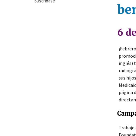
Suscríbase
ben
6 de
¡Febrero
promocio
inglés) 
radiogra
sus hijo
Medicaid
página 
directam
Campa
Trabaje 
Foundati