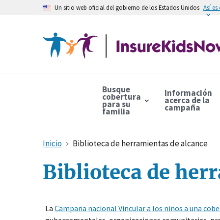
Un sitio web oficial del gobierno de los Estados Unidos
Así es
Busque
Información
cobertura
acerca de la
para su
campaña
familia
Inicio
Biblioteca de herramientas de alcance
Biblioteca de her
La
Campaña nacional Vincular a los niños a una cobe