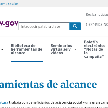
 como se sabe
Reciba noticia
1-877-KIDS-NO
Boletín
Biblioteca de
Seminarios
electrónico
herramientas de
virtuales y
"Notas de
alcance
videos
la
campaña"
ramientas de alcance
rtura
trabaja con beneficiarios de asistencia social y una gran var