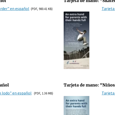
ñol
Tarjeta de mano: "Skate
rder" en español
Tarjeta
(PDF, 980.41 KB)
pañol
Tarjeta de mano: "Niños 
n lodo" en español
Tarjeta
(PDF, 1.36 MB)