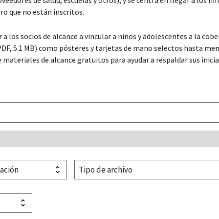
dores de salud, escuelas y otros), y se centra en llegar a los niñ
o que no están inscritos.
 los socios de alcance a vincular a niños y adolescentes a la cobert
DF, 5.1 MB) como pósteres y tarjetas de mano selectos hasta mens
ateriales de alcance gratuitos para ayudar a respaldar sus iniciat