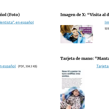
añol (Foto)
Imagen de X: “Visita al d
dentista”, en español
Im
939
Tarjeta de mano: "Manta
n español
Tarjeta
(PDF, 304.3 KB)