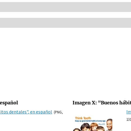
 español
Imagen X: "Buenos hábit
itos dentales", en español
Im
(PNG,
13